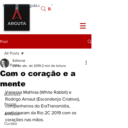
https://www.arguta.com.br/
FATOS
Busca:
PORTADORES DE
FUTURO
Post
All Posts
Editorial
All Posts
29 de abr. de 2019
2 min de leitura
Com o coração e a
News
mente
Futures
Vanessa Mathias (White Rabbit) e 
Business
Rodrigo Arnaut (Esconderijo Criativo), 
People
companheiros do EraTransmídia, 
participaram da Rio 2C 2019 com os 
Analytics
corações nas mãos.
Curator