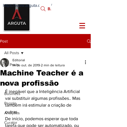
https://www.arguta.com.br/
FATOS
Busca:
PORTADORES DE
FUTURO
Post
All Posts
Editorial
All Posts
14 de out. de 2019
2 min de leitura
Machine Teacher é a
News
nova profissão
Futures
É inegável que a Inteligência Artificial 
Business
vai substituir algumas profissões.. Mas 
People
também irá estimular a criação de 
outras.
Analytics
De início, podemos esperar que toda 
Curator
tarefa que pode ser automatizado, ou 