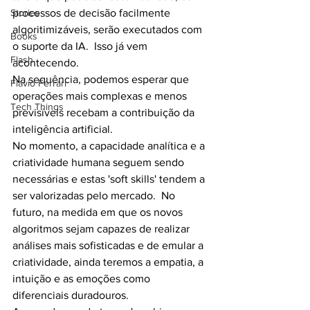
Stories
processos de decisão facilmente 
algoritimizáveis, serão executados com 
Books
o suporte da IA.  Isso já vem 
Flash
acontecendo.
Na sequência, podemos esperar que 
Flavio Ferrari
operações mais complexas e menos 
Tech Things
previsíveis recebam a contribuição da 
inteligência artificial.
No momento, a capacidade analítica e a 
criatividade humana seguem sendo 
necessárias e estas 'soft skills' tendem a 
ser valorizadas pelo mercado.  No 
futuro, na medida em que os novos 
algoritmos sejam capazes de realizar 
análises mais sofisticadas e de emular a 
criatividade, ainda teremos a empatia, a 
intuição e as emoções como 
diferenciais duradouros.