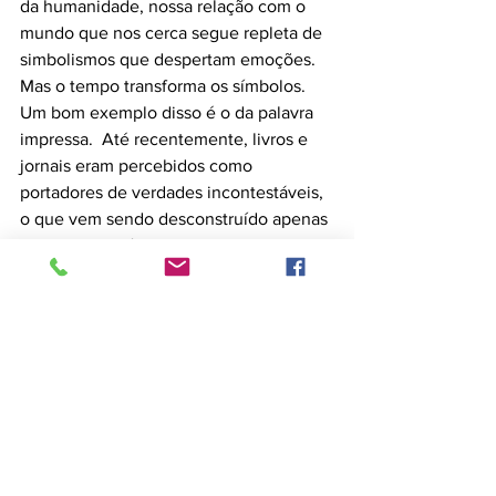
da humanidade, nossa relação com o 
mundo que nos cerca segue repleta de 
simbolismos que despertam emoções.
Mas o tempo transforma os símbolos.  
Um bom exemplo disso é o da palavra 
impressa.  Até recentemente, livros e 
jornais eram percebidos como 
portadores de verdades incontestáveis, 
o que vem sendo desconstruído apenas 
no presente século.
Nossa relação com as inteligências 
artificiais ainda está engatinhando. 
News
Tech Things