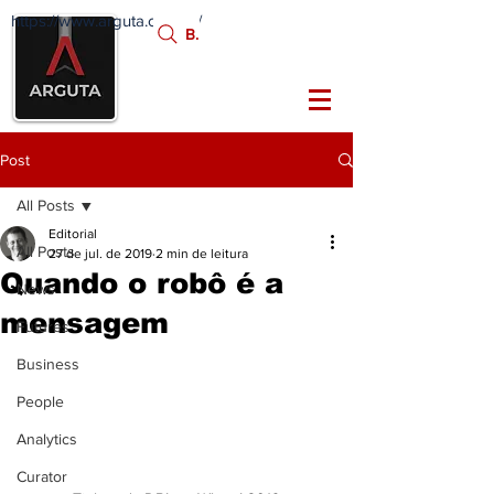
https://www.arguta.com.br/
FATOS
Busca:
PORTADORES DE
FUTURO
Post
All Posts
Editorial
All Posts
27 de jul. de 2019
2 min de leitura
Quando o robô é a
News
mensagem
Futures
Business
People
Analytics
Curator