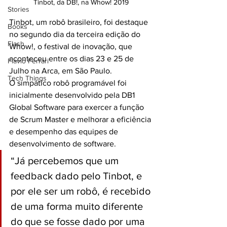
Tinbot, da DB!, na Whow! 2019
Stories
Tinbot, um robô brasileiro, foi destaque 
Books
no segundo dia da terceira edição do 
Flash
Whow!, o festival de inovação, que 
aconteceu entre os dias 23 e 25 de 
Flavio Ferrari
Julho na Arca, em São Paulo.
Tech Things
O simpático robô programável foi 
inicialmente desenvolvido pela DB1 
Global Software para exercer a função 
de Scrum Master e melhorar a eficiência 
e desempenho das equipes de 
desenvolvimento de software.
“Já percebemos que um 
feedback dado pelo Tinbot, e 
por ele ser um robô, é recebido 
de uma forma muito diferente 
do que se fosse dado por uma 