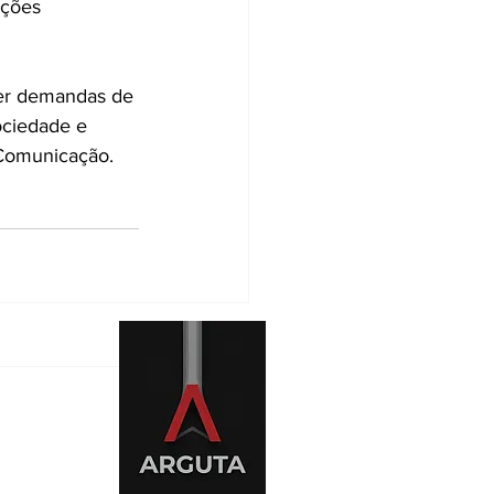
ações 
der demandas de 
ociedade e 
 Comunicação.
levantes
Ver tudo