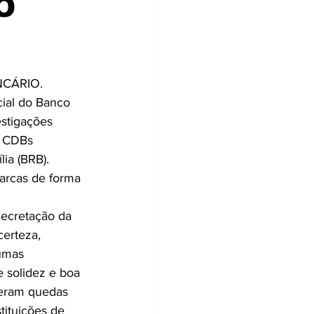
O
CÁRIO.
ial do Banco 
estigações 
m CDBs 
ia (BRB).
arcas de forma 
decretação da 
certeza, 
umas 
 solidez e boa 
reram quedas 
tituições de 