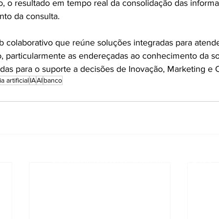
to, o resultado em tempo real da consolidação das inform
to da consulta.
b colaborativo que reúne soluções integradas para aten
o, particularmente as endereçadas ao conhecimento da s
igidas para o suporte a decisões de Inovação, Marketing e
a artificial
IA
AI
banco
Sua fonte segura para informações re
Nosso conteúdo segue os princípios E-E-A-T:
- Experiência
ato
- Especialização
- Autoridade
- Confiabilidade