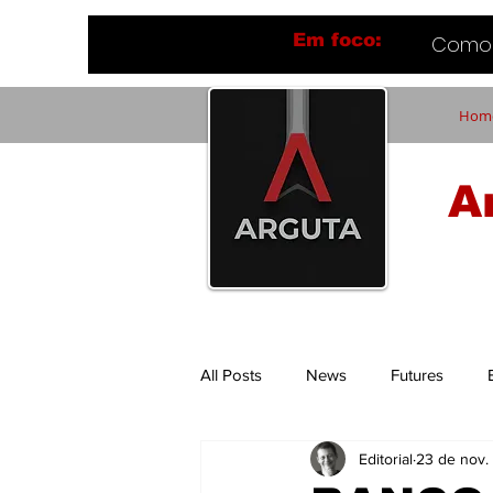
Em foco:
Como 
Hom
A
All Posts
News
Futures
Editorial
23 de nov.
Flavio Ferrari
Tech Things