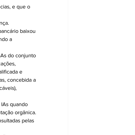
ias, e que o 
nça.
bancário baixou 
ndo a 
IAs do conjunto 
cações, 
lificada e 
as, concebida a 
áveis), 
s IAs quando 
utação orgânica.
nsultadas pelas 