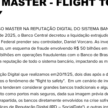
MASTER - FLIGHT T
Y
O MASTER NA REPUTAÇÃO DIGITAL DO SISTEMA BAN
 2025, o Banco Central decretou a liquidação extrajudic
 Federal prender seu controlador, Daniel Vorcaro. As inv
ato, um esquema de fraude envolvendo R$ 50 bilhões e
2 bilhões em operações fraudulentas com o Banco de Brasíl
a reputação de todo o sistema bancário, impactando as m
ção Digital que realizamos em20/11/25, dois dias após a 
s o fenômeno de "flight to safety".  Em um cenário de in
res tenderam considerar grandes bancos tradicionais e alg
ito como portos mais seguros, dada sua imagem prévia de
apartida, os bancos diretamente envolvidos na crise sof
ices de Reputação Digital (IRD – SocialData*), e outras ins