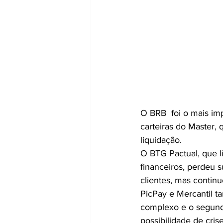
O BRB  foi o mais im
carteiras do Master, 
liquidação.
O BTG Pactual, que l
financeiros, perdeu 
clientes, mas contin
PicPay e Mercantil t
complexo e o segundo
possibilidade de cris