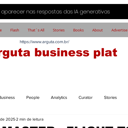
aparecer nas respostas das IA generativas
e
Flash
That´s All
Stories
Books
About
Advertise
https://www.arguta.com.br/
rguta business plat
FATOS PORTADORES DE FUTURO
Business
People
Analytics
Curator
Stories
 de 2025
2 min de leitura