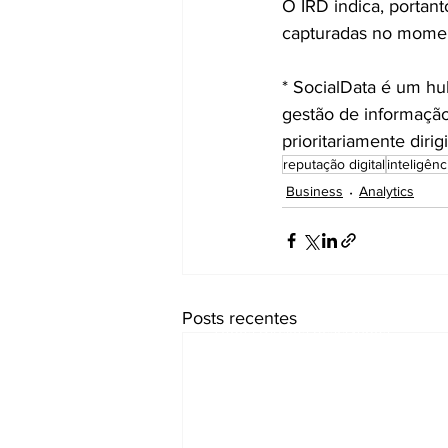
O IRD indica, portan
capturadas no momen
* SocialData é um hu
gestão de informaçã
prioritariamente dir
reputação digital
inteligênci
Business
Analytics
Arguta Business Plat
Posts recentes
Todos Direitos Reservados
Em caso de dúvida entre em cont
através do e-mail:
arguta@unit34.com.br