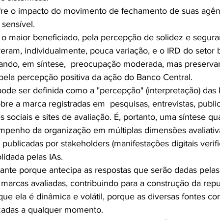
fre o impacto do movimento de fechamento de suas agênc
sensível.
i o maior beneficiado, pela percepção de solidez e segura
eram, individualmente, pouca variação, e o IRD do setor 
icando, em síntese,  preocupação moderada, mas preserva
 pela percepção positiva da ação do Banco Central.
pode ser definida como a "percepção" (interpretação) das 
re a marca registradas em  pesquisas, entrevistas, publi
sociais e sites de avaliação. É, portanto, uma síntese qua
mpenho da organização em múltiplas dimensões avaliativ
 publicadas por stakeholders (manifestações digitais verific
lidada pelas IAs.
vante porque antecipa as respostas que serão dadas pela
 marcas avaliadas, contribuindo para a construção da rep
ue ela é dinâmica e volátil, porque as diversas fontes co
izadas a qualquer momento.