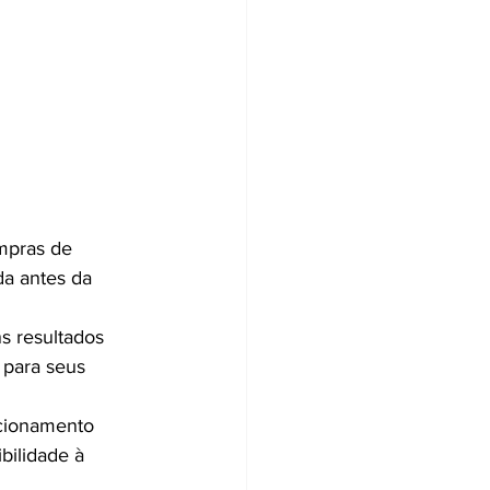
mpras de 
da antes da 
s resultados 
 para seus 
icionamento 
ilidade à 