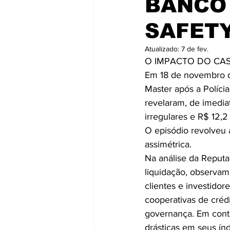
BANCO 
SAFET
Atualizado:
7 de fev.
O IMPACTO DO CAS
Em 18 de novembro de
Master após a Polícia
revelaram, de imedi
irregulares e R$ 12,
O episódio revolveu 
assimétrica. 
Na análise da Reputa
liquidação, observamo
clientes e investido
cooperativas de créd
governança. Em contr
drásticas em seus índ