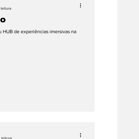
leitura
vo
eu HUB de experiências imersivas na
 leitura