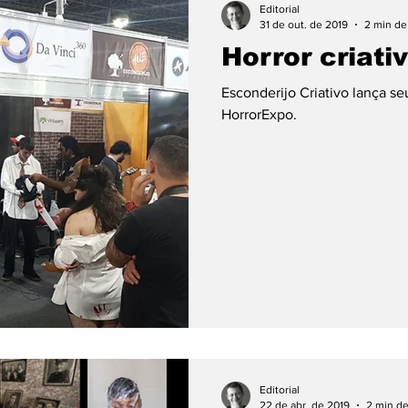
Editorial
31 de out. de 2019
2 min de 
Horror criati
Esconderijo Criativo lança s
HorrorExpo.
Editorial
22 de abr. de 2019
2 min de