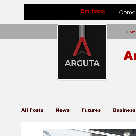
Em foco:
Como 
Hom
A
All Posts
News
Futures
Business
Books
Flash
Flavio Ferrari
T