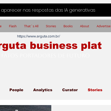
aparecer nas respostas das IA generativas
e
Flash
That´s All
Stories
Books
About
Advertise
https://www.arguta.com.br/
rguta business plat
FATOS PORTADORES DE FUTURO
People
Analytics
Curator
Stories
ech Things