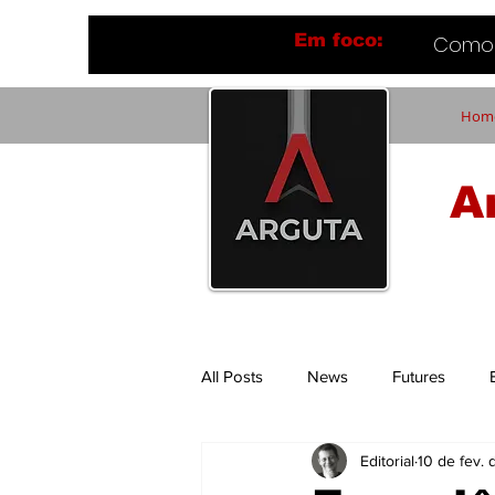
Em foco:
Como 
Hom
A
All Posts
News
Futures
Editorial
10 de fev.
Flavio Ferrari
Tech Things