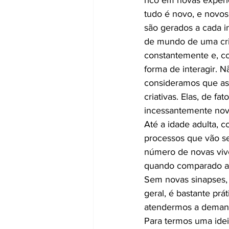
rico em novas experi
tudo é novo, e novos
são gerados a cada i
de mundo de uma cr
constantemente e, c
forma de interagir. N
consideramos que as 
criativas. Elas, de fa
incessantemente nova
Até a idade adulta, 
processos que vão se
número de novas vivê
quando comparado ao
Sem novas sinapses, 
geral, é bastante pr
atendermos a deman
Para termos uma idei