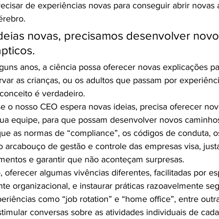
recisar de experiências novas para conseguir abrir novas 
érebro.
deias novas, precisamos desenvolver novo
pticos.
lguns anos, a ciência possa oferecer novas explicações pa
var as crianças, ou os adultos que passam por experiênci
conceito é verdadeiro.
se o nosso CEO espera novas ideias, precisa oferecer nov
sua equipe, para que possam desenvolver novos caminhos
já que as normas de “compliance”, os códigos de conduta, 
 o arcabouço de gestão e controle das empresas visa, just
mentos e garantir que não aconteçam surpresas.
, oferecer algumas vivências diferentes, facilitadas por esp
e organizacional, e instaurar práticas razoavelmente se
iências como “job rotation” e “home office”, entre outra
timular conversas sobre as atividades individuais de ca