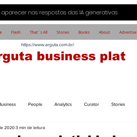
aparecer nas respostas das IA generativas
e
Flash
That´s All
Stories
Books
About
Advertise
https://www.arguta.com.br/
rguta business plat
FATOS PORTADORES DE FUTURO
Business
People
Analytics
Curator
Stories
 de 2020
3 min de leitura