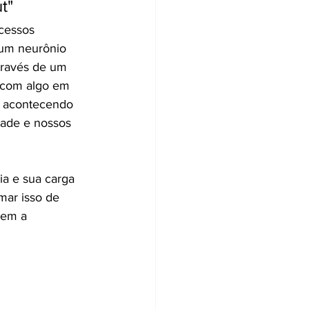
t"
cessos 
 um neurônio 
través de um 
 com algo em 
s acontecendo 
dade e nossos 
ia e sua carga 
ar isso de 
dem a 