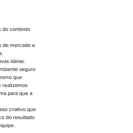
s do contexto 
es de mercado e 
s.
vas ideias.
ambiente seguro 
mesmo que 
e realizemos 
ima para que a 
so criativo que 
co do resultado 
quipe.