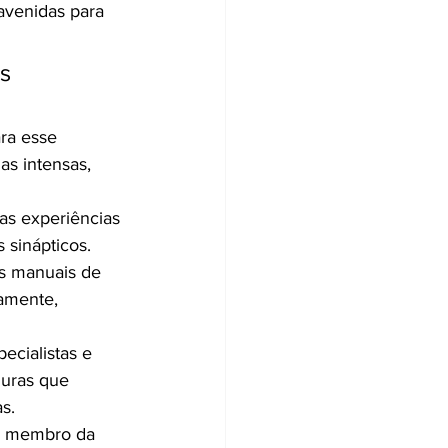
avenidas para 
s 
ra esse 
as intensas, 
as experiências 
 sinápticos.
os manuais de 
amente, 
ecialistas e 
guras que 
s.
da membro da 