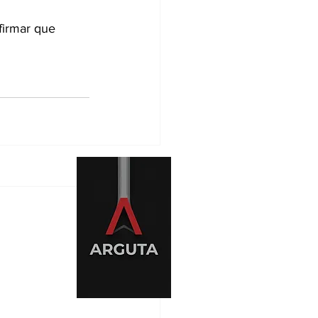
firmar que 
levantes
Ver tudo
es