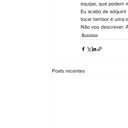
equipe, que podem mo
Eu acabo de adquirir
tocar tambor é uma e
Não vou descrever.
Business
Arguta Business Plat
Posts recentes
Todos Direitos Reservados
Em caso de dúvida entre em cont
através do e-mail:
arguta@unit34.com.br