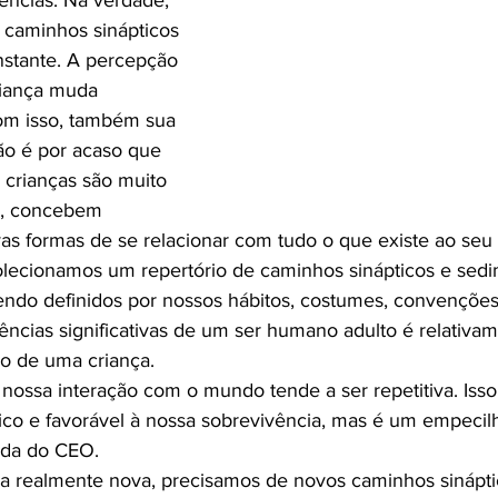
ências. Na verdade, 
 caminhos sinápticos 
nstante. A percepção 
iança muda 
om isso, também sua 
ão é por acaso que 
crianças são muito 
to, concebem 
s formas de se relacionar com tudo o que existe ao seu 
colecionamos um repertório de caminhos sinápticos e sed
ndo definidos por nossos hábitos, costumes, convenções 
ncias significativas de um ser humano adulto é relativa
 de uma criança.
nossa interação com o mundo tende a ser repetitiva. Iss
ático e favorável à nossa sobrevivência, mas é um empecil
da do CEO.
a realmente nova, precisamos de novos caminhos sináptic