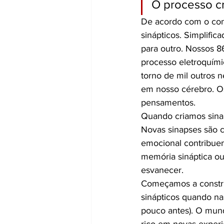
O processo cr
De acordo com o conh
sinápticos. Simplifi
para outro. Nossos 8
processo eletroquím
torno de mil outros 
em nosso cérebro. Os
pensamentos.
Quando criamos sinap
Novas sinapses são c
emocional contribuem
memória sináptica o
esvanecer.
Começamos a constru
sinápticos quando na
pouco antes). O mun