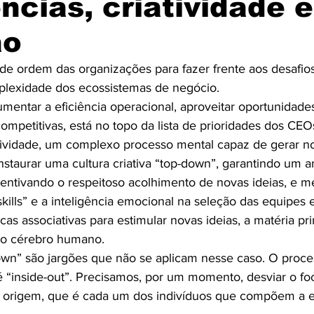
ncias, criatividade e
ão
 de ordem das organizações para fazer frente aos desafio
plexidade dos ecossistemas de negócio.
umentar a eficiência operacional, aproveitar oportunidad
ompetitivas, está no topo da lista de prioridades dos CEO
tividade, um complexo processo mental capaz de gerar no
nstaurar uma cultura criativa “top-down”, garantindo um 
centivando o respeitoso acolhimento de novas ideias, e 
skills” e a inteligência emocional na seleção das equipes 
as associativas para estimular novas ideias, a matéria pr
 o cérebro humano.
own” são jargões que não se aplicam nesse caso. O proces
é “inside-out”. Precisamos, por um momento, desviar o fo
a origem, que é cada um dos indivíduos que compõem a e