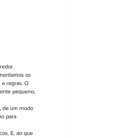
redor.
imentamos os 
e regras. O 
mente pequeno, 
o, de um modo 
ho para 
os. E, ao que 