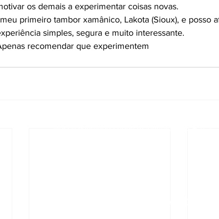
tivar os demais a experimentar coisas novas.
 meu primeiro tambor xamânico, Lakota (Sioux), e posso a
xperiência simples, segura e muito interessante.
 Apenas recomendar que experimentem
Sua fonte segura para informações re
Nosso conteúdo segue os princípios E-E-A-T:
- Experiência
ato
- Especialização
- Autoridade
- Confiabilidade
Política de Privacidade e Cooki