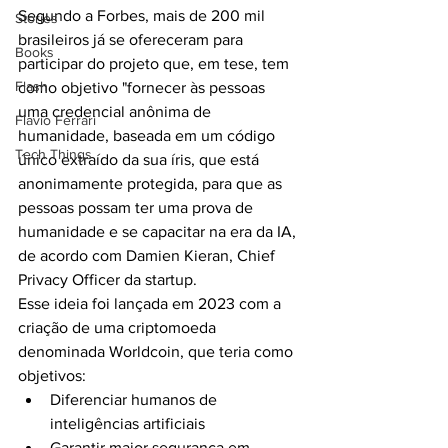
Segundo a Forbes, mais de 200 mil 
Stories
brasileiros já se ofereceram para 
Books
participar do projeto que, em tese, tem 
Flash
como objetivo "fornecer às pessoas 
uma credencial anônima de 
Flavio Ferrari
humanidade, baseada em um código 
Tech Things
único extraído da sua íris, que está 
anonimamente protegida, para que as 
pessoas possam ter uma prova de 
humanidade e se capacitar na era da IA, 
de acordo com Damien Kieran, Chief 
Privacy Officer da startup.
Esse ideia foi lançada em 2023 com a 
criação de uma criptomoeda 
denominada Worldcoin, que teria como 
objetivos:
Diferenciar humanos de 
inteligências artificiais
Garantir maior segurança em 