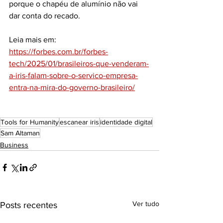
porque o chapéu de alumínio não vai 
dar conta do recado.
Leia mais em: 
https://forbes.com.br/forbes-
tech/2025/01/brasileiros-que-venderam-
a-iris-falam-sobre-o-servico-empresa-
entra-na-mira-do-governo-brasileiro/
Tools for Humanity
escanear iris
identidade digital
Sam Altaman
Business
Ver tudo
Posts recentes