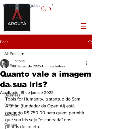
https://www.arguta.com.br/
FATOS
Busca:
PORTADORES DE
FUTURO
Post
All Posts
Editorial
All Posts
18 de jan. de 2025
1 min de leitura
Quanto vale a imagem
News
da sua iris?
Futures
Atualizado:
19 de jan. de 2025
Business
Tools for Humanity, a starttup do Sam 
People
Altman (fundador da Open AI) está 
pagando R$ 750,00 para quem permitir 
Analytics
que sua iris seja "escaneada" nos 
Curator
pontos de coleta.