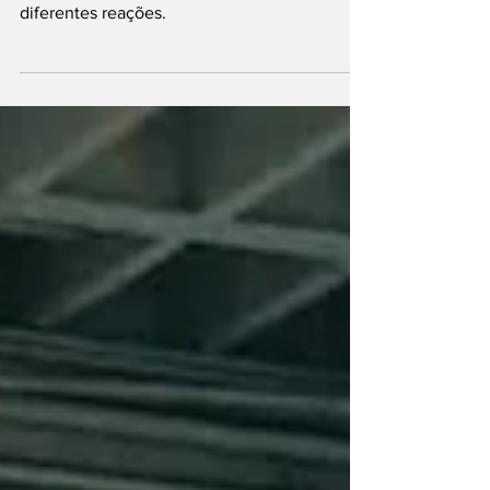
Tinbot, Sohpia, Cortana, Alexa, Siri, Joice e
outras interfaces robóticas despertam
diferentes reações.