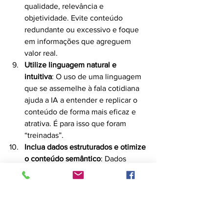
qualidade, relevância e 
objetividade. Evite conteúdo 
redundante ou excessivo e foque 
em informações que agreguem 
valor real.
Utilize linguagem natural e 
intuitiva
: O uso de uma linguagem 
que se assemelhe à fala cotidiana 
ajuda a IA a entender e replicar o 
conteúdo de forma mais eficaz e 
atrativa. É para isso que foram 
“treinadas”.
Inclua dados estruturados e otimize 
o conteúdo semântico
: Dados 
estruturados e marcadores 
semânticos são importantes para 
modelos de IA, pois ajudam a 
categorizar e interpretar o 
conteúdo com precisão.  Isso 