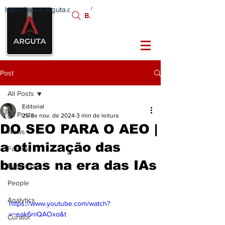
https://www.arguta.com.br/
FATOS
Busca:
PORTADORES DE
FUTURO
Post
All Posts
Editorial
All Posts
25 de nov. de 2024
3 min de leitura
DO SEO PARA O AEO |
News
a otimização das
Futures
buscas na era das IAs
Business
People
Analytics
https://www.youtube.com/watch?
v=eak6niQAOxo&t
Curator