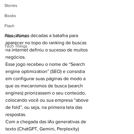
Stories
Books
Flash
Nas últimas décadas a batalha para 
Flavio Ferrari
aparecer no topo do ranking de buscas 
Tech Things
na internet definiu o sucesso de muitos 
negócios.
Esse jogo recebeu o nome de “Search 
engine optimization” (SEO) e consistia 
em configurar suas páginas de modo a 
que os mecanismos de busca (search 
engines) priorizassem o seu conteúdo, 
colocando você ou sua empresa “above 
de fold”, ou seja, na primeira tela das 
respostas.
Com a chegada das IAs generativas de 
texto (ChatGPT, Gemini, Perplexity) 