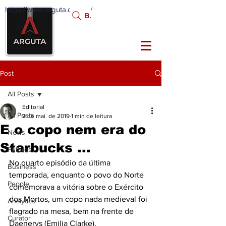
https://www.arguta.com.br/
FATOS
Busca:
PORTADORES DE
FUTURO
Post
All Posts
Editorial
All Posts
9 de mai. de 2019
1 min de leitura
E o copo nem era do
News
Starbucks ...
Futures
No quarto episódio da última 
Business
temporada, enquanto o povo do Norte 
People
comemorava a vitória sobre o Exército 
dos Mortos, um copo nada medieval foi 
Analytics
flagrado na mesa, bem na frente de 
Curator
Daenerys (Emilia Clarke). 