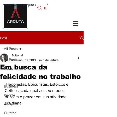
https://www.arguta.com.br/
FATOS
Busca:
PORTADORES DE
FUTURO
Post
All Posts
Editorial
All Posts
7 de mai. de 2019
5 min de leitura
Em busca da
News
felicidade no trabalho
Futures
 Hedonistas, Epicuristas, Estoicos e 
Business
Céticos, cada qual ao seu modo, 
People
buscam o prazer em sua atividade 
cotidiana.
Analytics
Curator