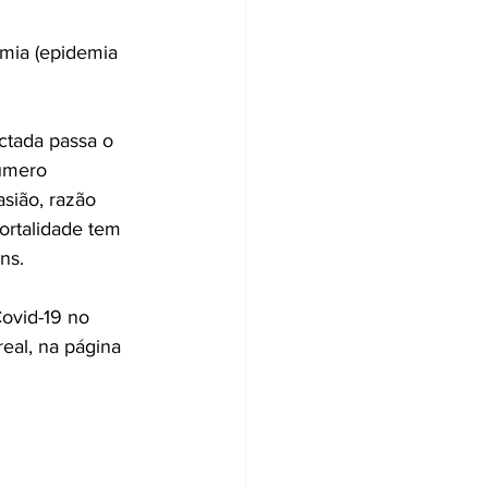
mia (epidemia 
ctada passa o 
úmero 
asião, razão 
ortalidade tem 
ns.
ovid-19 no 
eal, na página 