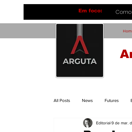
Em foco:
Como 
Hom
A
All Posts
News
Futures
Editorial
9 de mar. 
Flavio Ferrari
Tech Things