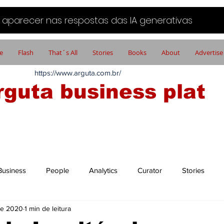
aparecer nas respostas das IA generativas
e
Flash
That´s All
Stories
Books
About
Advertise
https://www.arguta.com.br/
rguta business plat
FATOS PORTADORES DE FUTURO
Business
People
Analytics
Curator
Stories
de 2020
1 min de leitura