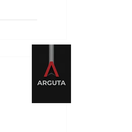
levantes
Ver tudo
es