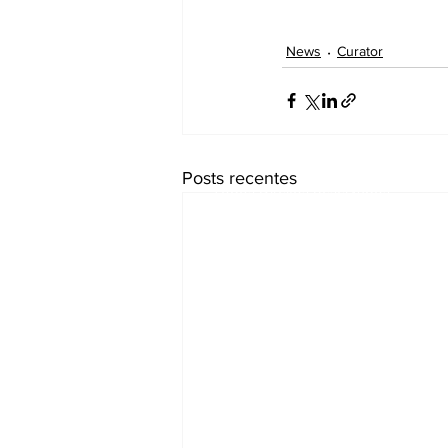
News
Curator
Arguta Business Plat
Posts recentes
Todos Direitos Reservados
Em caso de dúvida entre em cont
através do e-mail:
arguta@unit34.com.br