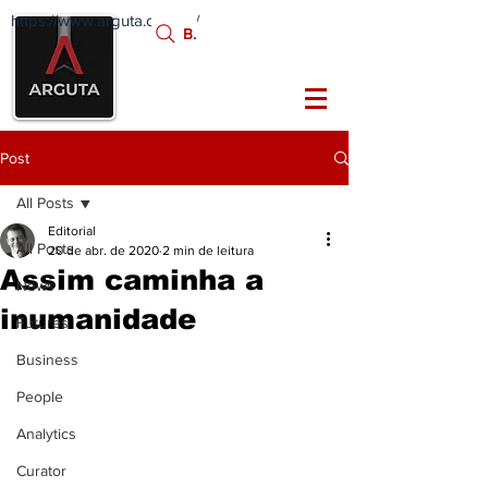
https://www.arguta.com.br/
FATOS
Busca:
PORTADORES DE
FUTURO
Post
All Posts
Editorial
All Posts
20 de abr. de 2020
2 min de leitura
Assim caminha a
News
inumanidade
Futures
Business
People
Analytics
Curator