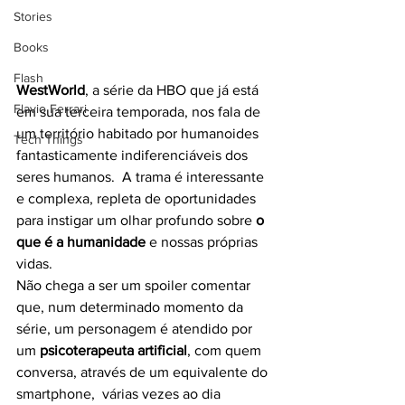
Stories
Books
Flash
WestWorld
, a série da HBO que já está 
Flavio Ferrari
em sua terceira temporada, nos fala de 
um território habitado por humanoides 
Tech Things
fantasticamente indiferenciáveis dos 
seres humanos.  A trama é interessante 
e complexa, repleta de oportunidades 
para instigar um olhar profundo sobre 
o 
que é a humanidade
 e nossas próprias 
vidas.
Não chega a ser um spoiler comentar 
que, num determinado momento da 
série, um personagem é atendido por 
um 
psicoterapeuta artificial
, com quem 
conversa, através de um equivalente do 
smartphone,  várias vezes ao dia 