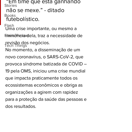
“Em time que está ganhando 
Stories
não se mexe.” - ditado 
Books
futebolístico.
Flash
Uma crise importante, ou mesmo a 
Flavio Ferrari
iminência dela, traz a necessidade de 
revisão dos negócios.
Tech Things
No momento, a disseminação de um 
novo coronavírus, o SARS-CoV-2, que 
provoca síndrome batizada de COVID – 
19 pela OMS, iniciou uma crise mundial 
que impacta praticamente todos os 
ecossistemas econômicos e obriga as 
organizações a agirem com rapidez 
para a proteção da saúde das pessoas e 
dos resultados.