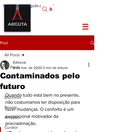
https://www.arguta.com.br/
FATOS
Busca:
PORTADORES DE
FUTURO
Post
All Posts
Editorial
All Posts
8 de mar. de 2020
3 min de leitura
Contaminados pelo
News
futuro
Futures
Quando tudo está bem no presente, 
Business
não costumamos ter disposição para 
People
fazer mudanças. O conforto é um 
excepcional motivador da 
Analytics
procrastinação.
Curator