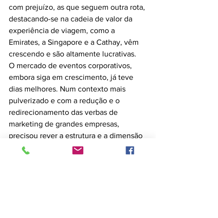
com prejuízo, as que seguem outra rota, 
destacando-se na cadeia de valor da 
experiência de viagem, como a 
Emirates, a Singapore e a Cathay, vêm 
crescendo e são altamente lucrativas.
O mercado de eventos corporativos, 
embora siga em crescimento, já teve 
dias melhores. Num contexto mais 
pulverizado e com a redução e o 
redirecionamento das verbas de 
marketing de grandes empresas, 
precisou rever a estrutura e a dimensão 
de boa parte das grandes feiras de 
negócio, com raras exceções, como é o 
caso das feiras de tecnologia. Enquanto 
isso, o EAD (ensino à distância) cresce a 
taxas de dois dígitos e multiplicam-se as 
empresas que oferecem soluções 
alternativas para networking e 