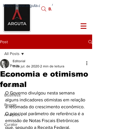
https://www.arguta.com.br/
FATOS
Busca:
PORTADORES DE
FUTURO
Post
All Posts
Editorial
All Posts
11 de jul. de 2020
2 min de leitura
Economia e otimismo
News
formal
Futures
O Governo divulgou nesta semana 
Business
alguns indicadores otimistas em relação 
People
à retomada do crescimento econômico.
O principal parâmetro de referência é a 
Analytics
emissão de Notas Fiscais Eletrônicas 
Curator
que, segundo a Receita Federal, 