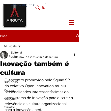
https://www.arguta.com.br/
FATOS
Busca:
PORTADORES DE
FUTURO
Post
All Posts
Editorial
All Posts
28 de nov. de 2019
2 min de leitura
Inovação também é
News
cultura
Futures
O encontro promovido pelo Squad SP 
Business
do coletivo Open Innovation reuniu 
People
personalidades interessantíssimas do 
ecossistema de inovação para discutir a 
Analytics
relevância da cultura organizacional  
Curator
para a inovação aberta.