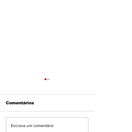
Comentários
Pandemia Inevitável
Colapsologia:
Escreva um comentário
profecia fran