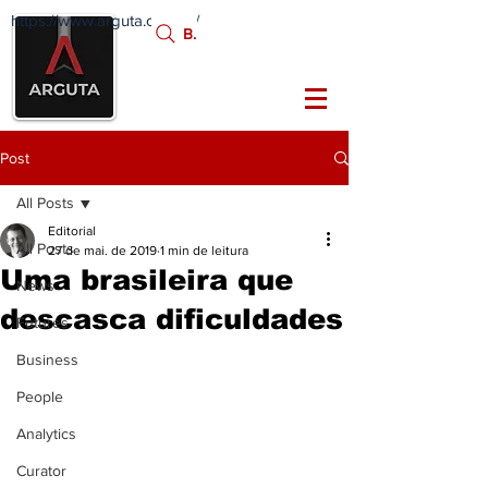
https://www.arguta.com.br/
FATOS
Busca:
PORTADORES DE
FUTURO
Post
All Posts
Editorial
All Posts
27 de mai. de 2019
1 min de leitura
Uma brasileira que
News
descasca dificuldades
Futures
Business
People
Analytics
Curator