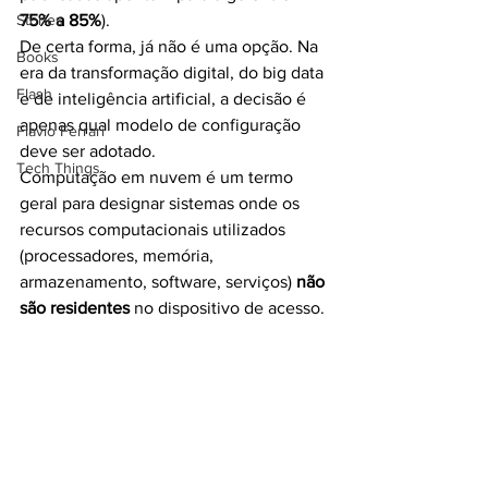
Stories
75% a 85%
). 
De certa forma, já não é uma opção. Na 
Books
era da transformação digital, do big data 
Flash
e de inteligência artificial, a decisão é 
apenas qual modelo de configuração 
Flavio Ferrari
deve ser adotado.
Tech Things
Computação em nuvem é um termo 
geral para designar sistemas onde os 
recursos computacionais utilizados 
(processadores, memória, 
armazenamento, software, serviços) 
não 
são residentes
 no dispositivo de acesso.