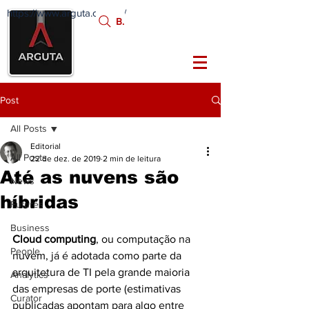
https://www.arguta.com.br/
FATOS
Busca:
PORTADORES DE
FUTURO
Post
All Posts
Editorial
All Posts
22 de dez. de 2019
2 min de leitura
Até as nuvens são
News
híbridas
Futures
Business
Cloud computing
, ou computação na 
People
nuvem, já é adotada como parte da 
arquitetura de TI pela grande maioria 
Analytics
das empresas de porte (estimativas 
Curator
publicadas apontam para algo entre 