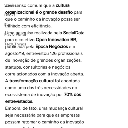
Stories
Já é senso comum que a 
cultura 
organizacional é o grande desafio
 para 
Books
que o caminho da inovação possa ser 
Flash
trilhado com eficiência.
Uma pesquisa realizada pela 
SocialData
Flavio Ferrari
para o coletivo 
Open Innovation BR
, 
Tech Things
publicada pela 
Época Negócios
 em 
agosto/19, entrevistou 126 profissionais 
de inovação de grandes organizações, 
startups, consultorias e negócios 
correlacionados com a inovação aberta. 
A 
transformação cultural
 foi apontada 
como uma das três necessidades do 
ecossistema de inovação por 
70% dos 
entrevistados
.
Embora, de fato, uma mudança cultural 
seja necessária para que as empresas 
possam retomar o caminho da inovação 