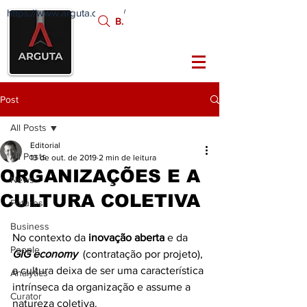
https://www.arguta.com.br/
FATOS
Busca:
PORTADORES DE
FUTURO
Post
All Posts
Editorial
All Posts
13 de out. de 2019
2 min de leitura
ORGANIZAÇÕES E A
News
CULTURA COLETIVA
Futures
Business
No contexto da
 inovação aberta
 e da 
People
GIG economy
  (contratação por projeto), 
a cultura deixa de ser uma característica 
Analytics
intrínseca da organização e assume a 
Curator
natureza coletiva.