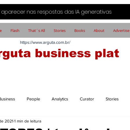
aparecer nas respostas das IA generativas
e
Flash
That´s All
Stories
Books
About
Advertise
https://www.arguta.com.br/
rguta business plat
FATOS PORTADORES DE FUTURO
Business
People
Analytics
Curator
Stories
 de 2021
1 min de leitura