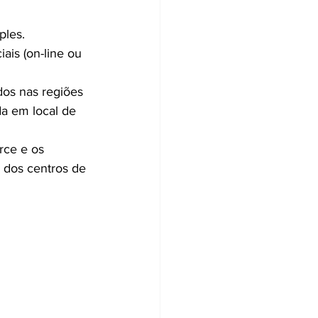
ples.
ais (on-line ou 
os nas regiões 
da em local de 
rce e os 
 dos centros de 