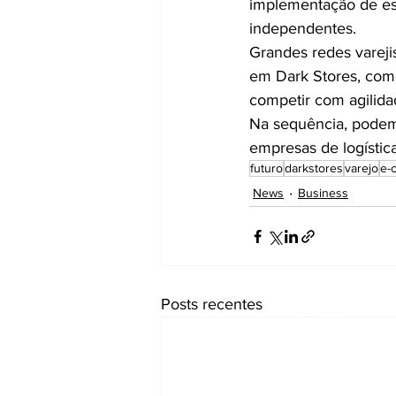
implementação de est
independentes.
Grandes redes varej
em Dark Stores, como 
competir com agilida
Na sequência, podem
empresas de logístic
futuro
darkstores
varejo
e-
News
Business
Arguta Business Plat
Posts recentes
Todos Direitos Reservados
Em caso de dúvida entre em cont
através do e-mail:
arguta@unit34.com.br