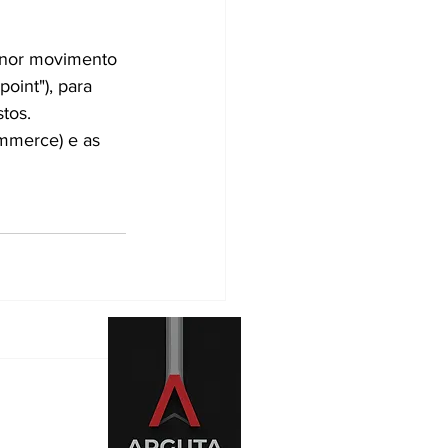
enor movimento 
oint"), para 
tos.
mmerce) e as 
levantes
Ver tudo