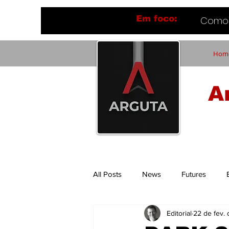
Em foco:
Como 
Hom
A
All Posts
News
Futures
Editorial
22 de fev.
Flavio Ferrari
Tech Things