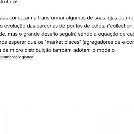
ruturas 
istas começam a transformar algumas de suas lojas de m
evolução das parcerias de pontos de coleta ("collection p
de, mas o grande desafio seguirá sendo a equação de cus
os esperar que os "market places" (agregadores de e-co
a de micro distribuição também adotem o modelo.
commerce
logística
Sua fonte segura para informações re
Nosso conteúdo segue os princípios E-E-A-T:
- Experiência
ato
- Especialização
- Autoridade
- Confiabilidade