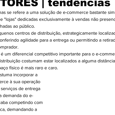
TORES | tendências
as se refere a uma solução de e-commerce bastante sim
de "lojas" dedicadas exclusivamente à vendas não presenci
echadas ao público.
nos centros de distribuição, estrategicamente localizad
nferindo agilidade para a entrega ou permitindo a retira
comprador.
 é um diferencial competitivo importante para o e-comme
istribuição costumam estar localizados a alguma distância
ço físico é mais raro e caro.
stuma incorporar a 
erce à sua operação 
o serviços de entrega 
 a demanda do e-
caba competindo com 
ísica, demandando a 