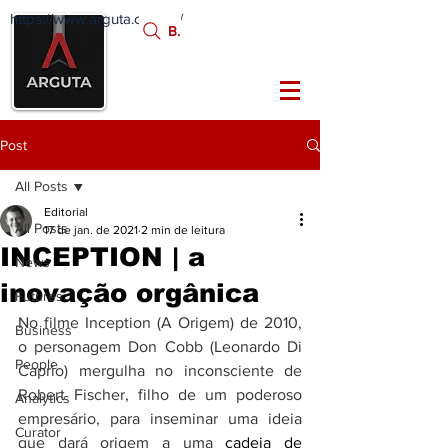
https://www.arguta.com.br/
FATOS
Busca:
PORTADORES DE
FUTURO
Post
All Posts
Editorial
All Posts
17 de jan. de 2021
2 min de leitura
INCEPTION | a
News
inovação orgânica
Futures
No filme Inception (A Origem) de 2010, 
Business
o personagem Don Cobb (Leonardo Di 
People
Caprio) mergulha no inconsciente de 
Robert Fischer, filho de um poderoso 
Analytics
empresário, para inseminar uma ideia 
Curator
que dará origem a uma 
cadeia de 